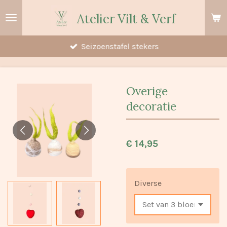
Ga
Atelier Vilt & Verf
direct
naar
Seizoenstafel stekers
de
hoofdinhoud
Overige
decoratie
€ 14,95
Diverse