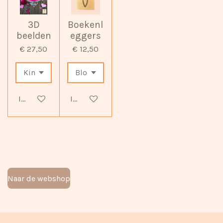
3D
Boekenl
beelden
eggers
€ 27,50
€ 12,50
In winkelwagen
In winkelwagen
Naar de webshop