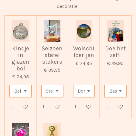
decoratie.
Kindje
Seizoen
Wolschi
Doe het
in
stafel
lderijen
zelf!
glazen
stekers
€ 74,95
€ 29,95
bol
€ 39,95
€ 24,95
In winkelwagen
In winkelwagen
In winkelwagen
In winkelwag