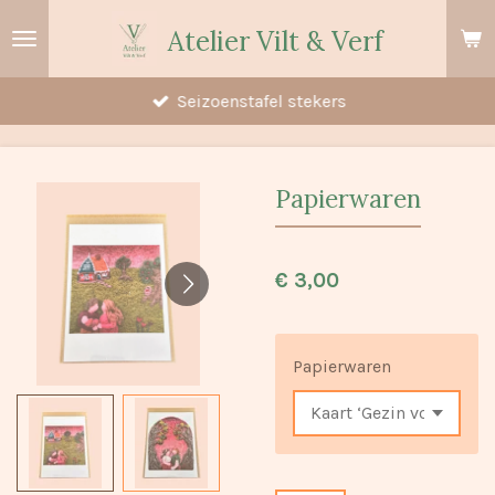
Ga
Atelier Vilt & Verf
direct
naar
Seizoenstafel stekers
de
hoofdinhoud
Papierwaren
€ 3,00
Papierwaren