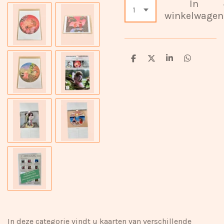
In
winkelwagen
D
D
S
D
e
e
h
e
l
e
a
l
e
l
r
e
n
e
n
In deze categorie vindt u kaarten van verschillende