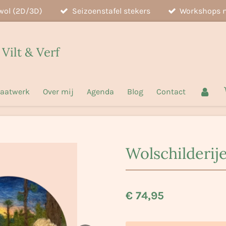
wol (2D/3D)
Seizoenstafel stekers
Workshops n
 Vilt & Verf
aatwerk
Over mij
Agenda
Blog
Contact
Wolschilderij
€ 74,95