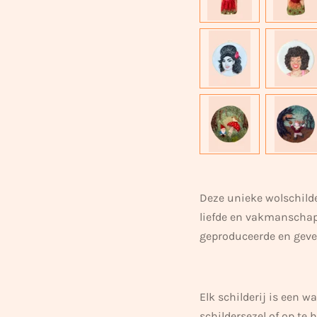
Deze unieke wolschild
liefde en vakmanschap
geproduceerde en geve
Elk schilderij is een 
schildersezel of op te 