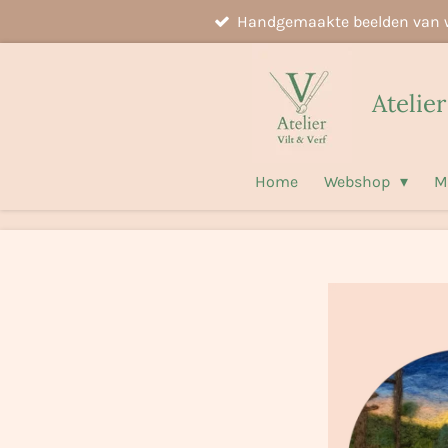
Handgemaakte beelden van 
Ga
direct
naar
Atelier
de
hoofdinhoud
Home
Webshop
M