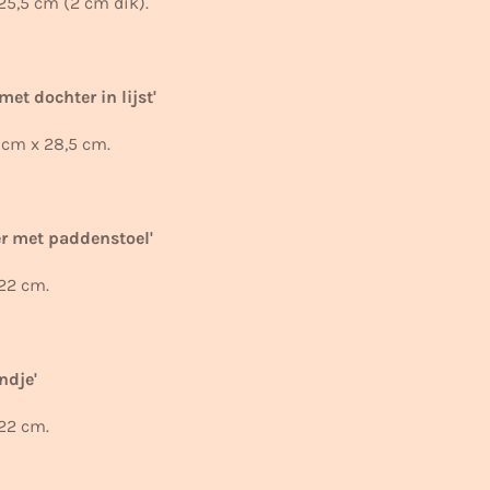
25,5 cm (2 cm dik).
et dochter in lijst'
 cm x 28,5 cm.
er met paddenstoel'
22 cm.
indje'
 22 cm.