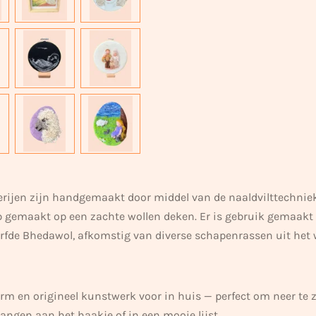
erijen zijn handgemaakt door middel van de naaldvilttechniek
 gemaakt op een zachte wollen deken. Er is gebruik gemaakt
rfde Bhedawol, afkomstig van diverse schapenrassen uit het
warm en origineel kunstwerk voor in huis — perfect om neer te 
hangen aan het haakje of in een mooie lijst.