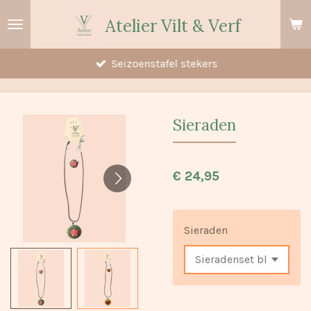
Ga
Atelier Vilt & Verf
direct
naar
Seizoenstafel stekers
de
hoofdinhoud
Sieraden
€ 24,95
Sieraden