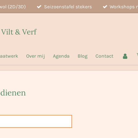
wol (2D/3D)
Seizoenstafel stekers
Workshops n
 Vilt & Verf
aatwerk
Over mij
Agenda
Blog
Contact
ndienen