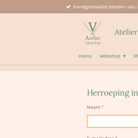
Handgemaakte beelden van 
Ga
direct
naar
Atelier
de
hoofdinhoud
Home
Webshop
M
Herroeping i
Naam *